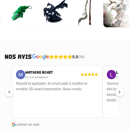
Nos Avis
5.0
(
34
)
Mathias Rihet
Lucile
il y a 2 semaines
il y a 2 s
Ils
Réactif et agréable. Ils m'ont aidé à rectifier le
Service d'impre
fait
modèle 3D avant impression. Beau rendu
très bon rendu
besoins, avec 
projet. Je rec
Laisser un avis