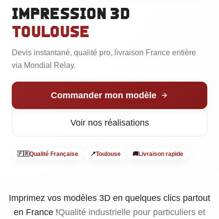
Goodies Personnalisés
Impression 3D
Trophées Personnalisés
Toulouse
Maquettes d'Architecture
Devis instantané, qualité pro, livraison France entière
via Mondial Relay.
Commander mon modèle
Voir nos réalisations
🇫🇷
Qualité Française
📍
Toulouse
🚚
Livraison rapide
Commander
Imprimez vos modèles 3D en quelques clics partout
en France !
Qualité industrielle pour particuliers et