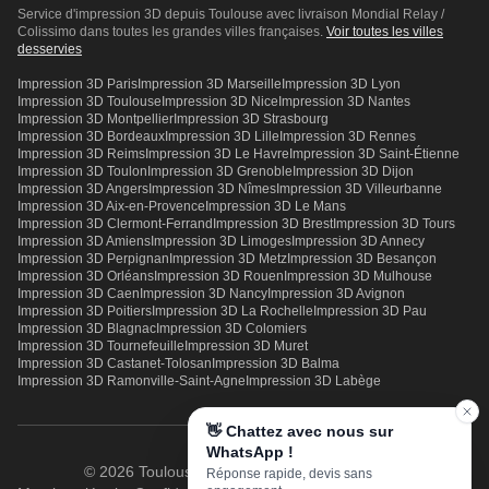
Service d'impression 3D depuis Toulouse avec livraison Mondial Relay /
Colissimo dans toutes les grandes villes françaises.
Voir toutes les villes
desservies
Impression 3D
Paris
Impression 3D
Marseille
Impression 3D
Lyon
Impression 3D
Toulouse
Impression 3D
Nice
Impression 3D
Nantes
Impression 3D
Montpellier
Impression 3D
Strasbourg
Impression 3D
Bordeaux
Impression 3D
Lille
Impression 3D
Rennes
Impression 3D
Reims
Impression 3D
Le Havre
Impression 3D
Saint-Étienne
Impression 3D
Toulon
Impression 3D
Grenoble
Impression 3D
Dijon
Impression 3D
Angers
Impression 3D
Nîmes
Impression 3D
Villeurbanne
Impression 3D
Aix-en-Provence
Impression 3D
Le Mans
Impression 3D
Clermont-Ferrand
Impression 3D
Brest
Impression 3D
Tours
Impression 3D
Amiens
Impression 3D
Limoges
Impression 3D
Annecy
Impression 3D
Perpignan
Impression 3D
Metz
Impression 3D
Besançon
Impression 3D
Orléans
Impression 3D
Rouen
Impression 3D
Mulhouse
Impression 3D
Caen
Impression 3D
Nancy
Impression 3D
Avignon
Impression 3D
Poitiers
Impression 3D
La Rochelle
Impression 3D
Pau
Impression 3D
Blagnac
Impression 3D
Colomiers
Impression 3D
Tournefeuille
Impression 3D
Muret
Impression 3D
Castanet-Tolosan
Impression 3D
Balma
Impression 3D
Ramonville-Saint-Agne
Impression 3D
Labège
👋 Chattez avec nous sur
WhatsApp !
© 2026 Toulouse3DPrint. Tous droits réservés.
Réponse rapide, devis sans