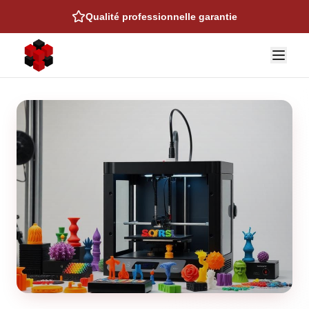
Devis instantané en ligne
NOS EXPERTISES
Auto & Moto
Cosplay & Props
Figurines & Collection
Talonettes de Ski