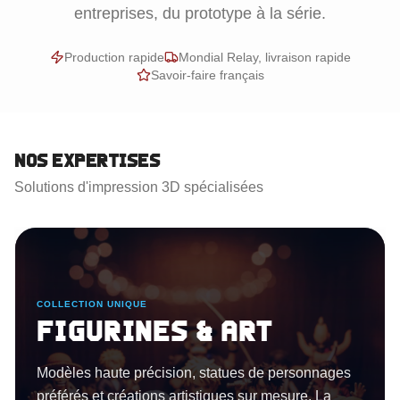
entreprises, du prototype à la série.
Production rapide
Mondial Relay, livraison rapide
Savoir-faire français
Nos Expertises
Solutions d'impression 3D spécialisées
Saison Hiver 2026
E
RÉPARATION SUR MES
nes & Art
Talonet
écision, statues de personnages
Ne jetez plus vos 
ions artistiques sur mesure. La