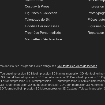
Cosplay & Props
Impression
Figurines & Collection
Prototypag
Talonettes de Ski
Pièces aut
Goodies Personnalisés
Figurines p
Trophées Personnalisés
Réparation 
Maquettes d'Architecture
mo dans toutes les grandes villes françaises.
Voir toutes les villes desservies
D
Toulouse
Impression 3D
Nice
Impression 3D
Nantes
Impression 3D
Montpellier
Impr
n 3D
Saint-Étienne
Impression 3D
Toulon
Impression 3D
Grenoble
Impression 3D
Di
-Ferrand
Impression 3D
Brest
Impression 3D
Tours
Impression 3D
Amiens
Impressi
n 3D
Rouen
Impression 3D
Mulhouse
Impression 3D
Caen
Impression 3D
Nancy
Impr
n 3D
Tournefeuille
Impression 3D
Muret
Impression 3D
Castanet-Tolosan
Impression