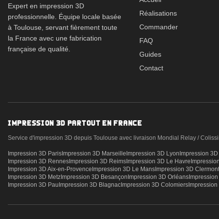
Expert en impression 3D
Réalisations
professionnelle. Équipe locale basée
Commander
à Toulouse, servant fièrement toute
la France avec une fabrication
FAQ
française de qualité.
Guides
Contact
IMPRESSION 3D PARTOUT EN FRANCE
Service d'impression 3D depuis Toulouse avec livraison Mondial Relay / Colissi
Impression 3D
Paris
Impression 3D
Marseille
Impression 3D
Lyon
Impression 3
Impression 3D
Rennes
Impression 3D
Reims
Impression 3D
Le Havre
Impressio
Impression 3D
Aix-en-Provence
Impression 3D
Le Mans
Impression 3D
Clermont
Impression 3D
Metz
Impression 3D
Besançon
Impression 3D
Orléans
Impressio
Impression 3D
Pau
Impression 3D
Blagnac
Impression 3D
Colomiers
Impressio