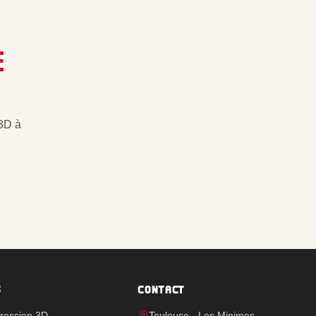
E
3D à
S
CONTACT
pression 3D
Toulouse - Les Minimes