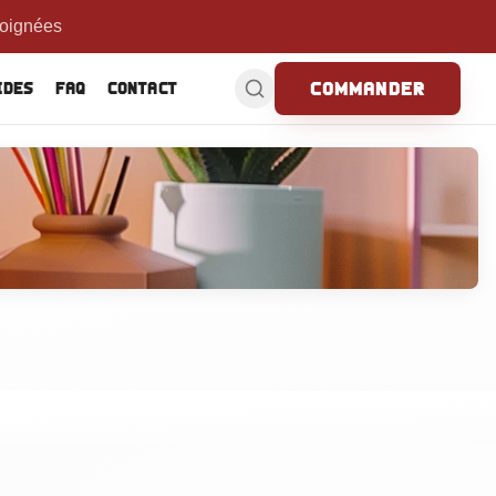
soignées
Commander
ides
FAQ
Contact