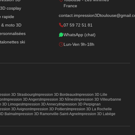
France
 3D cosplay
contact.impression3Dtoulouse@gmail.
e rapide
o & moto 3D
07 59 72 51 81
ersonnalisées
WhatsApp (chat)
talonettes ski
Lun-Ven 9h-18h
ession 3D
Strasbourg
Impression 3D
Bordeaux
Impression 3D
Lille
jon
Impression 3D
Angers
Impression 3D
Nîmes
Impression 3D
Villeurbanne
on 3D
Limoges
Impression 3D
Annecy
Impression 3D
Perpignan
ession 3D
Avignon
Impression 3D
Poitiers
Impression 3D
La Rochelle
 3D
Balma
Impression 3D
Ramonville-Saint-Agne
Impression 3D
Labège