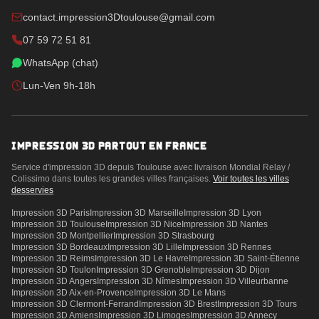
contact.impression3Dtoulouse@gmail.com
07 59 72 51 81
WhatsApp (chat)
Lun-Ven 9h-18h
IMPRESSION 3D PARTOUT EN FRANCE
Service d'impression 3D depuis Toulouse avec livraison Mondial Relay /
Colissimo dans toutes les grandes villes françaises.
Voir toutes les villes
desservies
Impression 3D
Paris
Impression 3D
Marseille
Impression 3D
Lyon
Impression 3D
Toulouse
Impression 3D
Nice
Impression 3D
Nantes
Impression 3D
Montpellier
Impression 3D
Strasbourg
Impression 3D
Bordeaux
Impression 3D
Lille
Impression 3D
Rennes
Impression 3D
Reims
Impression 3D
Le Havre
Impression 3D
Saint-Étienne
Impression 3D
Toulon
Impression 3D
Grenoble
Impression 3D
Dijon
Impression 3D
Angers
Impression 3D
Nîmes
Impression 3D
Villeurbanne
Impression 3D
Aix-en-Provence
Impression 3D
Le Mans
Impression 3D
Clermont-Ferrand
Impression 3D
Brest
Impression 3D
Tours
Impression 3D
Amiens
Impression 3D
Limoges
Impression 3D
Annecy