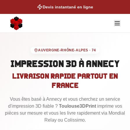
Devis instantané en ligne
AUVERGNE-RHÔNE-ALPES
·
74
Impression 3D
à Annecy
Livraison rapide partout en
NOS EXPERTISES
France
Auto & Moto
Vous êtes basé
Cosplay & Props
à Annecy
et vous cherchez un service
d'impression 3D fiable ?
Toulouse3DPrint
imprime vos
Figurines & Collection
pièces sur mesure et vous les livre rapidement via Mondial
Talonettes de Ski
Relay ou Colissimo.