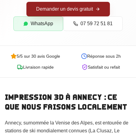
Goodies Personnalisés
Demander un devis gratuit
Trophées Personnalisés
Maquettes d'Architecture
WhatsApp
07 59 72 51 81
5/5 sur 30 avis Google
Réponse sous 2h
Livraison rapide
Satisfait ou refait
Impression 3D
à Annecy
: ce
que nous faisons localement
Commander
Annecy, surnommée la Venise des Alpes, est entourée de
stations de ski mondialement connues (La Clusaz, Le