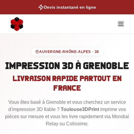
Devis instantané en ligne
AUVERGNE-RHÔNE-ALPES
·
38
Impression 3D
à Grenoble
Livraison rapide partout en
NOS EXPERTISES
France
Auto & Moto
Vous êtes basé
Cosplay & Props
à Grenoble
et vous cherchez un service
d'impression 3D fiable ?
Toulouse3DPrint
imprime vos
Figurines & Collection
pièces sur mesure et vous les livre rapidement via Mondial
Talonettes de Ski
Relay ou Colissimo.