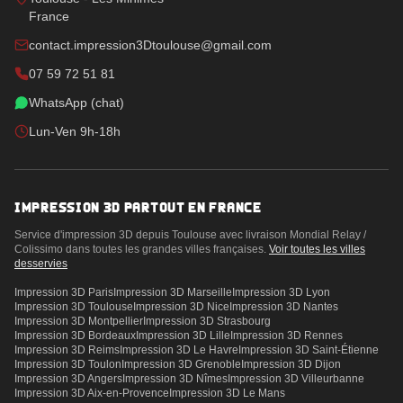
France
contact.impression3Dtoulouse@gmail.com
07 59 72 51 81
WhatsApp (chat)
Lun-Ven 9h-18h
IMPRESSION 3D PARTOUT EN FRANCE
Service d'impression 3D depuis Toulouse avec livraison Mondial Relay /
Colissimo dans toutes les grandes villes françaises.
Voir toutes les villes
desservies
Impression 3D
Paris
Impression 3D
Marseille
Impression 3D
Lyon
Impression 3D
Toulouse
Impression 3D
Nice
Impression 3D
Nantes
Impression 3D
Montpellier
Impression 3D
Strasbourg
Impression 3D
Bordeaux
Impression 3D
Lille
Impression 3D
Rennes
Impression 3D
Reims
Impression 3D
Le Havre
Impression 3D
Saint-Étienne
Impression 3D
Toulon
Impression 3D
Grenoble
Impression 3D
Dijon
Impression 3D
Angers
Impression 3D
Nîmes
Impression 3D
Villeurbanne
Impression 3D
Aix-en-Provence
Impression 3D
Le Mans