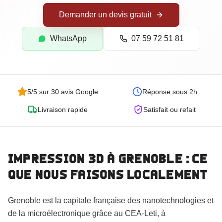
Goodies Personnalisés
Demander un devis gratuit
Trophées Personnalisés
Maquettes d'Architecture
WhatsApp
07 59 72 51 81
5/5 sur 30 avis Google
Réponse sous 2h
Livraison rapide
Satisfait ou refait
Impression 3D
à Grenoble
: ce
que nous faisons localement
Commander
Grenoble est la capitale française des nanotechnologies et
de la microélectronique grâce au CEA-Leti, à