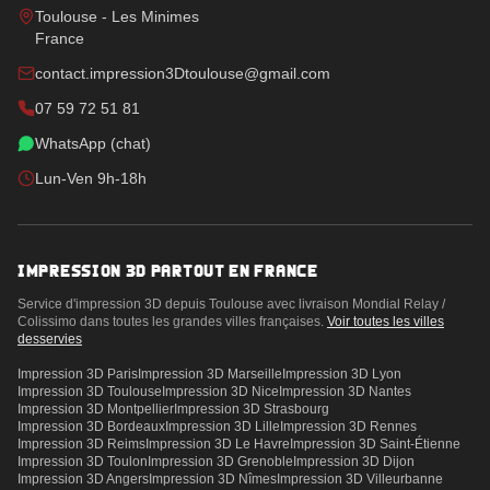
Toulouse - Les Minimes
France
contact.impression3Dtoulouse@gmail.com
07 59 72 51 81
WhatsApp (chat)
Lun-Ven 9h-18h
IMPRESSION 3D PARTOUT EN FRANCE
Service d'impression 3D depuis Toulouse avec livraison Mondial Relay /
Colissimo dans toutes les grandes villes françaises.
Voir toutes les villes
desservies
Impression 3D
Paris
Impression 3D
Marseille
Impression 3D
Lyon
Impression 3D
Toulouse
Impression 3D
Nice
Impression 3D
Nantes
Impression 3D
Montpellier
Impression 3D
Strasbourg
Impression 3D
Bordeaux
Impression 3D
Lille
Impression 3D
Rennes
Impression 3D
Reims
Impression 3D
Le Havre
Impression 3D
Saint-Étienne
Impression 3D
Toulon
Impression 3D
Grenoble
Impression 3D
Dijon
Impression 3D
Angers
Impression 3D
Nîmes
Impression 3D
Villeurbanne