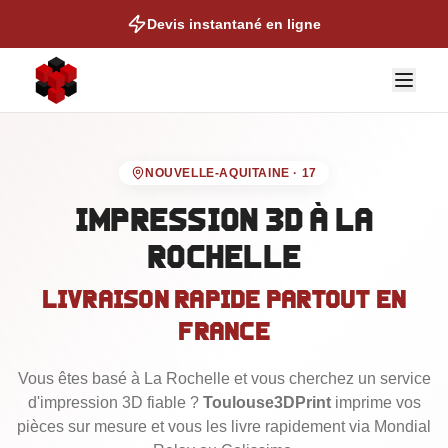
Devis instantané en ligne
NOUVELLE-AQUITAINE
·
17
Impression 3D
à La
Rochelle
NOS EXPERTISES
Livraison rapide partout en
Auto & Moto
France
Cosplay & Props
Figurines & Collection
Vous êtes basé
à La Rochelle
et vous cherchez un service
d'impression 3D fiable ?
Toulouse3DPrint
imprime vos
Talonettes de Ski
pièces sur mesure et vous les livre rapidement via Mondial