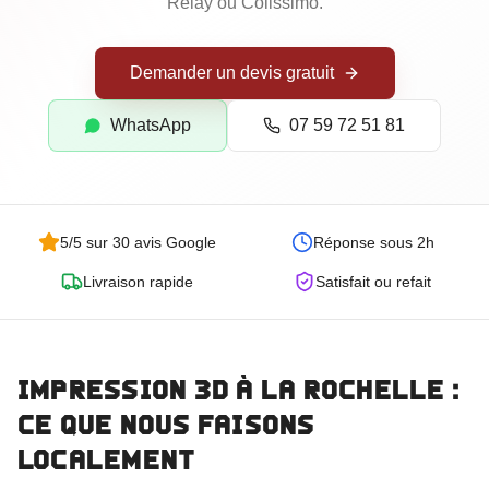
Goodies Personnalisés
Relay ou Colissimo.
Trophées Personnalisés
Demander un devis gratuit
Maquettes d'Architecture
WhatsApp
07 59 72 51 81
5/5 sur 30 avis Google
Réponse sous 2h
Livraison rapide
Satisfait ou refait
Impression 3D
à La Rochelle
:
Commander
ce que nous faisons
localement