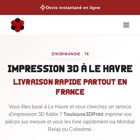
Devis instantané en ligne
NORMANDIE
·
76
Impression 3D
à Le Havre
Livraison rapide partout en
NOS EXPERTISES
France
Auto & Moto
Vous êtes basé
Cosplay & Props
à Le Havre
et vous cherchez un service
d'impression 3D fiable ?
Toulouse3DPrint
imprime vos
Figurines & Collection
pièces sur mesure et vous les livre rapidement via Mondial
Talonettes de Ski
Relay ou Colissimo.