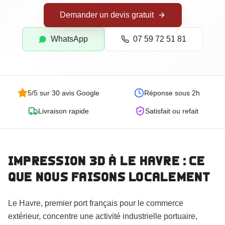
Goodies Personnalisés
Demander un devis gratuit
Trophées Personnalisés
Maquettes d'Architecture
WhatsApp
07 59 72 51 81
5/5 sur 30 avis Google
Réponse sous 2h
Livraison rapide
Satisfait ou refait
Impression 3D
à Le Havre
: ce
que nous faisons localement
Commander
Le Havre, premier port français pour le commerce
extérieur, concentre une activité industrielle portuaire,