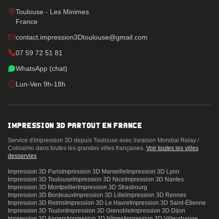
Toulouse - Les Minimes
France
contact.impression3Dtoulouse@gmail.com
07 59 72 51 81
WhatsApp (chat)
Lun-Ven 9h-18h
IMPRESSION 3D PARTOUT EN FRANCE
Service d'impression 3D depuis Toulouse avec livraison Mondial Relay /
Colissimo dans toutes les grandes villes françaises.
Voir toutes les villes
desservies
Impression 3D
Paris
Impression 3D
Marseille
Impression 3D
Lyon
Impression 3D
Toulouse
Impression 3D
Nice
Impression 3D
Nantes
Impression 3D
Montpellier
Impression 3D
Strasbourg
Impression 3D
Bordeaux
Impression 3D
Lille
Impression 3D
Rennes
Impression 3D
Reims
Impression 3D
Le Havre
Impression 3D
Saint-Étienne
Impression 3D
Toulon
Impression 3D
Grenoble
Impression 3D
Dijon
Impression 3D
Angers
Impression 3D
Nîmes
Impression 3D
Villeurbanne