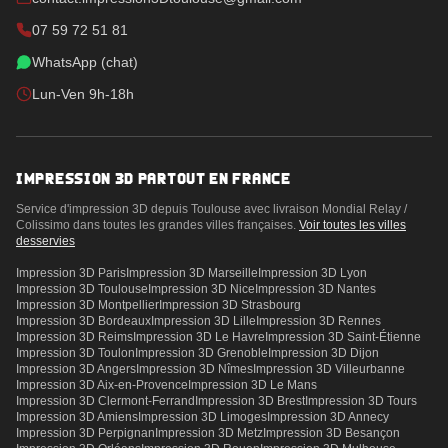
07 59 72 51 81
WhatsApp (chat)
Lun-Ven 9h-18h
IMPRESSION 3D PARTOUT EN FRANCE
Service d'impression 3D depuis Toulouse avec livraison Mondial Relay /
Colissimo dans toutes les grandes villes françaises.
Voir toutes les villes
desservies
Impression 3D
Paris
Impression 3D
Marseille
Impression 3D
Lyon
Impression 3D
Toulouse
Impression 3D
Nice
Impression 3D
Nantes
Impression 3D
Montpellier
Impression 3D
Strasbourg
Impression 3D
Bordeaux
Impression 3D
Lille
Impression 3D
Rennes
Impression 3D
Reims
Impression 3D
Le Havre
Impression 3D
Saint-Étienne
Impression 3D
Toulon
Impression 3D
Grenoble
Impression 3D
Dijon
Impression 3D
Angers
Impression 3D
Nîmes
Impression 3D
Villeurbanne
Impression 3D
Aix-en-Provence
Impression 3D
Le Mans
Impression 3D
Clermont-Ferrand
Impression 3D
Brest
Impression 3D
Tours
Impression 3D
Amiens
Impression 3D
Limoges
Impression 3D
Annecy
Impression 3D
Perpignan
Impression 3D
Metz
Impression 3D
Besançon