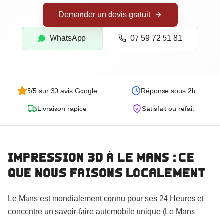
Goodies Personnalisés
Demander un devis gratuit
Trophées Personnalisés
Maquettes d'Architecture
WhatsApp
07 59 72 51 81
5/5 sur 30 avis Google
Réponse sous 2h
Livraison rapide
Satisfait ou refait
Impression 3D
à Le Mans
: ce
que nous faisons localement
Commander
Le Mans est mondialement connu pour ses 24 Heures et
concentre un savoir-faire automobile unique (Le Mans