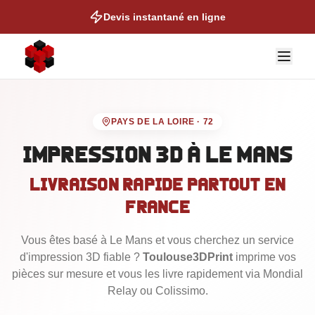
Devis instantané en ligne
PAYS DE LA LOIRE
·
72
Impression 3D
à Le Mans
Livraison rapide partout en
NOS EXPERTISES
France
Auto & Moto
Vous êtes basé
Cosplay & Props
à Le Mans
et vous cherchez un service
d'impression 3D fiable ?
Toulouse3DPrint
imprime vos
Figurines & Collection
pièces sur mesure et vous les livre rapidement via Mondial
Talonettes de Ski
Relay ou Colissimo.