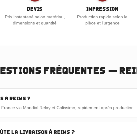
Devis
Impression
Prix instantané selon matériau,
Production rapide selon la
dimensions et quantité
pièce et l'urgence
estions fréquentes —
Re
s à Reims ?
n France via Mondial Relay et Colissimo, rapidement après production.
ûte la livraison à Reims ?