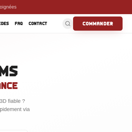
ics
Commander
ides
FAQ
Contact
ims
ance
3D fiable ?
apidement via