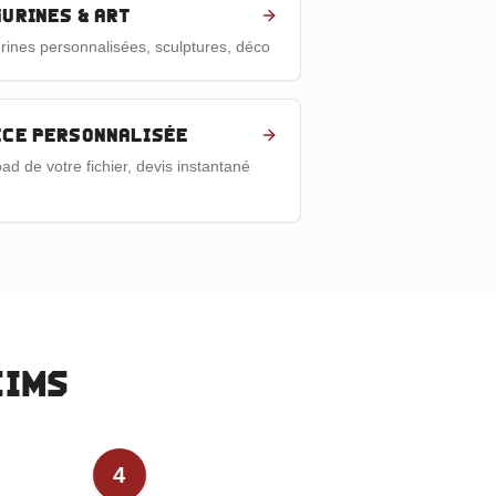
gurines & art
rines personnalisées, sculptures, déco
èce personnalisée
ad de votre fichier, devis instantané
eims
4