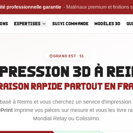
Devis instantané en ligne
-
Estimation gratuite en quelques cl
ions
Expertises
Suivi commande
Modèles 3D
Gu
GRAND EST
·
51
pression 3D
à Re
raison rapide partout en Fr
 basé
à Reims
et vous cherchez un service d'impression 
Print
imprime vos pièces sur mesure et vous les livre r
Mondial Relay ou Colissimo.