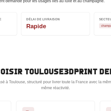
ment demandé pour les usages liés au luxe et au champagne.
E
DÉLAI DE LIVRAISON
SECTE
Rapide
champ
hoisir Toulouse3DPrint d
sé à Toulouse, structuré pour livrer toute la France avec la même
même réactivité.