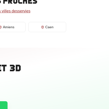
s proches
s villes desservies
Amiens
Caen
et 3D