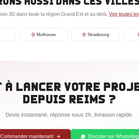
rons aussi dans ces ville
ion 3D dans toute la région
Grand Est
et au-delà.
Voir toutes le
Mulhouse
Strasbourg
 à lancer votre proj
depuis
Reims
?
Devis instantané, réponse sous 2h, livraison rapide.
Commander maintenant
Discuter sur WhatsApp