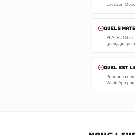
Livraison Mondi
Quels maté
PLA, PETG et T
(ponçage, pein
Quel est l
Pour une comma
WhatsApp pour v