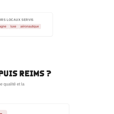
URS LOCAUX SERVIS
agne
luxe
aéronautique
epuis
Reims
?
 qualité et la