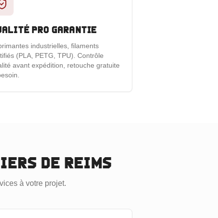
ualité pro garantie
rimantes industrielles, filaments
tifiés (PLA, PETG, TPU). Contrôle
lité avant expédition, retouche gratuite
besoin.
liers
de Reims
ices à votre projet.