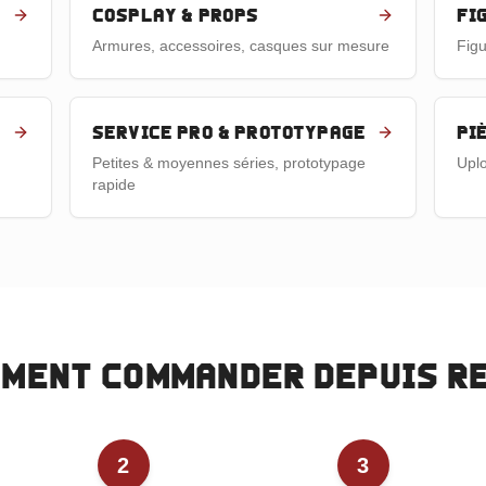
Cosplay & props
Fi
Armures, accessoires, casques sur mesure
Figu
Service pro & prototypage
Pi
Petites & moyennes séries, prototypage
Uplo
rapide
ment commander depuis
R
2
3