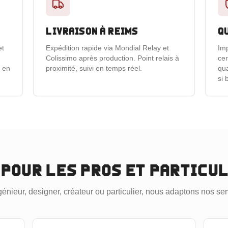
Livraison à Reims
Q
et
Expédition rapide via Mondial Relay et
Imp
Colissimo après production. Point relais à
cer
e en
proximité, suivi en temps réel.
qua
si 
 pour les pros et particu
nieur, designer, créateur ou particulier, nous adaptons nos serv