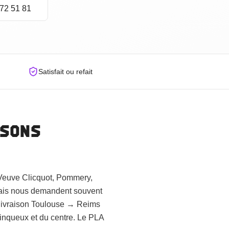
72 51 81
Satisfait ou refait
isons
(Veuve Clicquot, Pommery,
rnais nous demandent souvent
 livraison Toulouse → Reims
inqueux et du centre. Le PLA