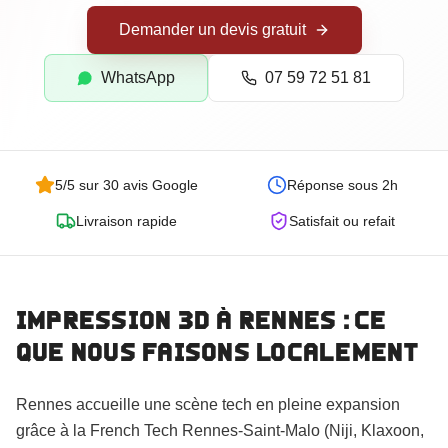
Goodies Personnalisés
Demander un devis gratuit
Trophées Personnalisés
Maquettes d'Architecture
WhatsApp
07 59 72 51 81
5/5 sur 30 avis Google
Réponse sous 2h
Livraison rapide
Satisfait ou refait
Impression 3D
à Rennes
: ce
que nous faisons localement
Commander
Rennes accueille une scène tech en pleine expansion
grâce à la French Tech Rennes-Saint-Malo (Niji, Klaxoon,