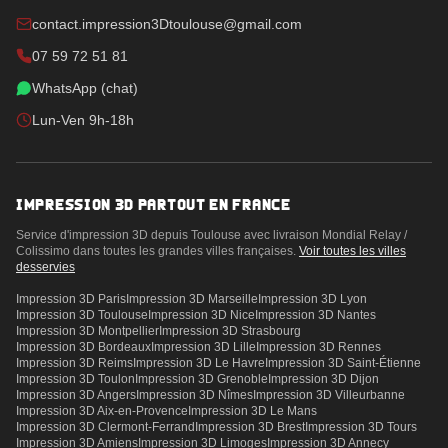
contact.impression3Dtoulouse@gmail.com
07 59 72 51 81
WhatsApp (chat)
Lun-Ven 9h-18h
IMPRESSION 3D PARTOUT EN FRANCE
Service d'impression 3D depuis Toulouse avec livraison Mondial Relay /
Colissimo dans toutes les grandes villes françaises.
Voir toutes les villes
desservies
Impression 3D
Paris
Impression 3D
Marseille
Impression 3D
Lyon
Impression 3D
Toulouse
Impression 3D
Nice
Impression 3D
Nantes
Impression 3D
Montpellier
Impression 3D
Strasbourg
Impression 3D
Bordeaux
Impression 3D
Lille
Impression 3D
Rennes
Impression 3D
Reims
Impression 3D
Le Havre
Impression 3D
Saint-Étienne
Impression 3D
Toulon
Impression 3D
Grenoble
Impression 3D
Dijon
Impression 3D
Angers
Impression 3D
Nîmes
Impression 3D
Villeurbanne
Impression 3D
Aix-en-Provence
Impression 3D
Le Mans
Impression 3D
Clermont-Ferrand
Impression 3D
Brest
Impression 3D
Tours
Impression 3D
Amiens
Impression 3D
Limoges
Impression 3D
Annecy