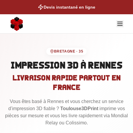
Devis instantané en ligne
BRETAGNE
·
35
Impression 3D
à Rennes
Livraison rapide partout en
NOS EXPERTISES
France
Auto & Moto
Vous êtes basé
Cosplay & Props
à Rennes
et vous cherchez un service
d'impression 3D fiable ?
Toulouse3DPrint
imprime vos
Figurines & Collection
pièces sur mesure et vous les livre rapidement via Mondial
Talonettes de Ski
Relay ou Colissimo.