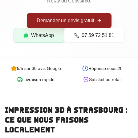
Goodies Personnalisés
Relay ou Colissimo.
Trophées Personnalisés
Demander un devis gratuit
Maquettes d'Architecture
WhatsApp
07 59 72 51 81
5/5 sur 30 avis Google
Réponse sous 2h
Livraison rapide
Satisfait ou refait
Impression 3D
à Strasbourg
:
Commander
ce que nous faisons
localement