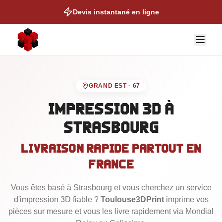
Devis instantané en ligne
GRAND EST
·
67
Impression 3D
à
Strasbourg
NOS EXPERTISES
Livraison rapide partout en
Auto & Moto
France
Cosplay & Props
Figurines & Collection
Vous êtes basé
à Strasbourg
et vous cherchez un service
d'impression 3D fiable ?
Toulouse3DPrint
imprime vos
Talonettes de Ski
pièces sur mesure et vous les livre rapidement via Mondial