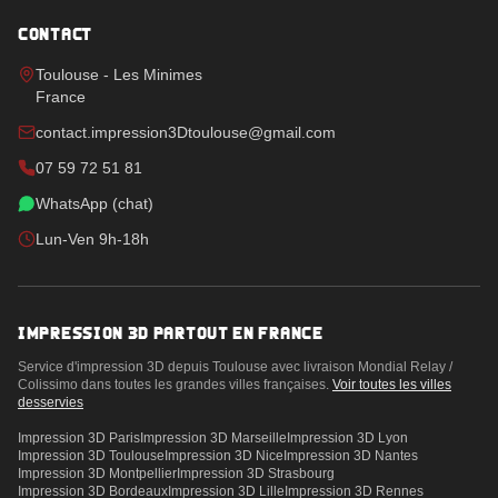
CONTACT
Toulouse - Les Minimes
France
contact.impression3Dtoulouse@gmail.com
07 59 72 51 81
WhatsApp (chat)
Lun-Ven 9h-18h
IMPRESSION 3D PARTOUT EN FRANCE
Service d'impression 3D depuis Toulouse avec livraison Mondial Relay /
Colissimo dans toutes les grandes villes françaises.
Voir toutes les villes
desservies
Impression 3D
Paris
Impression 3D
Marseille
Impression 3D
Lyon
Impression 3D
Toulouse
Impression 3D
Nice
Impression 3D
Nantes
Impression 3D
Montpellier
Impression 3D
Strasbourg
Impression 3D
Bordeaux
Impression 3D
Lille
Impression 3D
Rennes