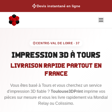
Devis instantané en ligne
CENTRE-VAL DE LOIRE
·
37
Impression 3D
à Tours
Livraison rapide partout en
NOS EXPERTISES
France
Auto & Moto
Vous êtes basé
Cosplay & Props
à Tours
et vous cherchez un service
d'impression 3D fiable ?
Toulouse3DPrint
imprime vos
Figurines & Collection
pièces sur mesure et vous les livre rapidement via Mondial
Talonettes de Ski
Relay ou Colissimo.