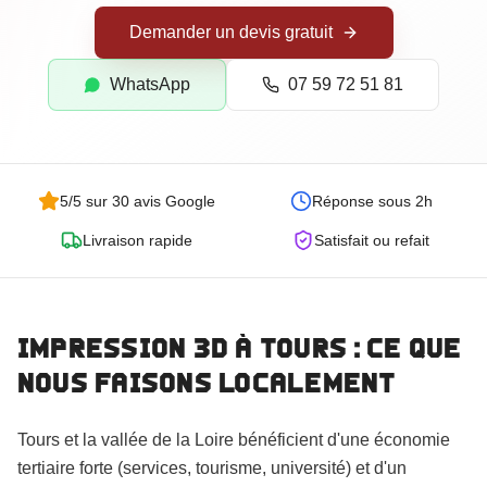
Goodies Personnalisés
Demander un devis gratuit
Trophées Personnalisés
Maquettes d'Architecture
WhatsApp
07 59 72 51 81
5/5 sur 30 avis Google
Réponse sous 2h
Livraison rapide
Satisfait ou refait
Impression 3D
à Tours
: ce que
nous faisons localement
Commander
Tours et la vallée de la Loire bénéficient d'une économie
tertiaire forte (services, tourisme, université) et d'un