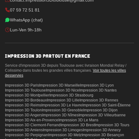
contact.impression3Dtoulouse@gmail.com
07 59 72 51 81
WhatsApp (chat)
Lun-Ven 9h-18h
IMPRESSION 3D PARTOUT EN FRANCE
Service d'impression 3D depuis Toulouse avec livraison Mondial Relay /
Colissimo dans toutes les grandes villes françaises.
Voir toutes les villes
desservies
Impression 3D
Paris
Impression 3D
Marseille
Impression 3D
Lyon
Impression 3D
Toulouse
Impression 3D
Nice
Impression 3D
Nantes
Impression 3D
Montpellier
Impression 3D
Strasbourg
Impression 3D
Bordeaux
Impression 3D
Lille
Impression 3D
Rennes
Impression 3D
Reims
Impression 3D
Le Havre
Impression 3D
Saint-Étienne
Impression 3D
Toulon
Impression 3D
Grenoble
Impression 3D
Dijon
Impression 3D
Angers
Impression 3D
Nîmes
Impression 3D
Villeurbanne
Impression 3D
Aix-en-Provence
Impression 3D
Le Mans
Impression 3D
Clermont-Ferrand
Impression 3D
Brest
Impression 3D
Tours
Impression 3D
Amiens
Impression 3D
Limoges
Impression 3D
Annecy
Impression 3D
Perpignan
Impression 3D
Metz
Impression 3D
Besançon