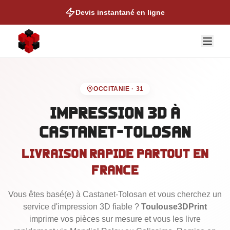
Devis instantané en ligne
OCCITANIE
·
31
Impression 3D
à
Castanet-Tolosan
NOS EXPERTISES
Livraison rapide partout en
Auto & Moto
France
Cosplay & Props
Figurines & Collection
Vous êtes basé
(e)
à Castanet-Tolosan
et vous cherchez un
service d'impression 3D fiable ?
Toulouse3DPrint
Talonettes de Ski
imprime vos pièces sur mesure et vous les livre