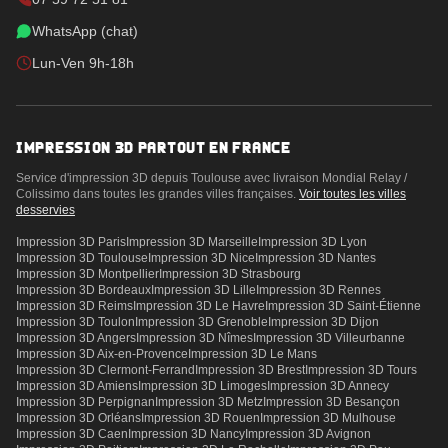
WhatsApp (chat)
Lun-Ven 9h-18h
IMPRESSION 3D PARTOUT EN FRANCE
Service d'impression 3D depuis Toulouse avec livraison Mondial Relay /
Colissimo dans toutes les grandes villes françaises.
Voir toutes les villes
desservies
Impression 3D
Paris
Impression 3D
Marseille
Impression 3D
Lyon
Impression 3D
Toulouse
Impression 3D
Nice
Impression 3D
Nantes
Impression 3D
Montpellier
Impression 3D
Strasbourg
Impression 3D
Bordeaux
Impression 3D
Lille
Impression 3D
Rennes
Impression 3D
Reims
Impression 3D
Le Havre
Impression 3D
Saint-Étienne
Impression 3D
Toulon
Impression 3D
Grenoble
Impression 3D
Dijon
Impression 3D
Angers
Impression 3D
Nîmes
Impression 3D
Villeurbanne
Impression 3D
Aix-en-Provence
Impression 3D
Le Mans
Impression 3D
Clermont-Ferrand
Impression 3D
Brest
Impression 3D
Tours
Impression 3D
Amiens
Impression 3D
Limoges
Impression 3D
Annecy
Impression 3D
Perpignan
Impression 3D
Metz
Impression 3D
Besançon
Impression 3D
Orléans
Impression 3D
Rouen
Impression 3D
Mulhouse
Impression 3D
Caen
Impression 3D
Nancy
Impression 3D
Avignon