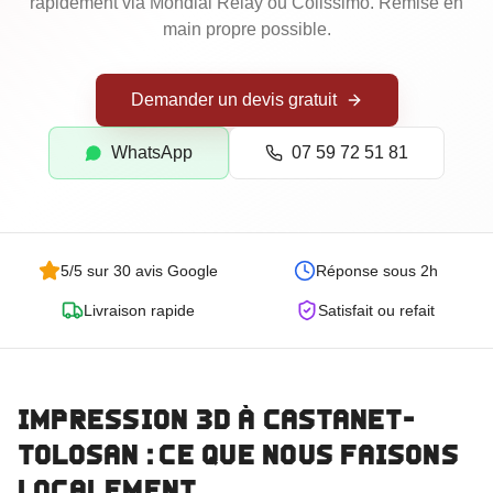
Goodies Personnalisés
rapidement via Mondial Relay ou Colissimo.
Remise en
main propre possible.
Trophées Personnalisés
Maquettes d'Architecture
Demander un devis gratuit
WhatsApp
07 59 72 51 81
5/5 sur 30 avis Google
Réponse sous 2h
Livraison rapide
Satisfait ou refait
Commander
Impression 3D
à Castanet-
Tolosan
: ce que nous faisons
localement