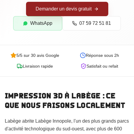
Goodies Personnalisés
Demander un devis gratuit
Trophées Personnalisés
Maquettes d'Architecture
WhatsApp
07 59 72 51 81
5/5 sur 30 avis Google
Réponse sous 2h
Livraison rapide
Satisfait ou refait
Impression 3D
à Labège
: ce
que nous faisons localement
Commander
Labège abrite Labège Innopole, l'un des plus grands parcs
d'activité technologique du sud-ouest, avec plus de 600