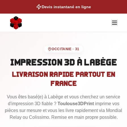
Devis instantané en ligne
OCCITANIE
·
31
Impression 3D
à Labège
Livraison rapide partout en
NOS EXPERTISES
France
Auto & Moto
Vous êtes basé
Cosplay & Props
(e)
à Labège
et vous cherchez un service
d'impression 3D fiable ?
Toulouse3DPrint
imprime vos
Figurines & Collection
pièces sur mesure et vous les livre rapidement via Mondial
Relay ou Colissimo.
Talonettes de Ski
Remise en main propre possible.