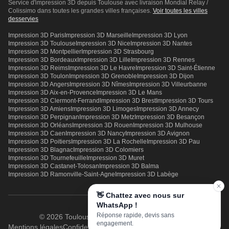
Service d'impression 3D depuis Toulouse avec livraison Mondial Relay /
Colissimo dans toutes les grandes villes françaises.
Voir toutes les villes
desservies
Impression 3D
Paris
Impression 3D
Marseille
Impression 3D
Lyon
Impression 3D
Toulouse
Impression 3D
Nice
Impression 3D
Nantes
Impression 3D
Montpellier
Impression 3D
Strasbourg
Impression 3D
Bordeaux
Impression 3D
Lille
Impression 3D
Rennes
Impression 3D
Reims
Impression 3D
Le Havre
Impression 3D
Saint-Étienne
Impression 3D
Toulon
Impression 3D
Grenoble
Impression 3D
Dijon
Impression 3D
Angers
Impression 3D
Nîmes
Impression 3D
Villeurbanne
Impression 3D
Aix-en-Provence
Impression 3D
Le Mans
Impression 3D
Clermont-Ferrand
Impression 3D
Brest
Impression 3D
Tours
Impression 3D
Amiens
Impression 3D
Limoges
Impression 3D
Annecy
Impression 3D
Perpignan
Impression 3D
Metz
Impression 3D
Besançon
Impression 3D
Orléans
Impression 3D
Rouen
Impression 3D
Mulhouse
Impression 3D
Caen
Impression 3D
Nancy
Impression 3D
Avignon
Impression 3D
Poitiers
Impression 3D
La Rochelle
Impression 3D
Pau
Impression 3D
Blagnac
Impression 3D
Colomiers
Impression 3D
Tournefeuille
Impression 3D
Muret
Impression 3D
Castanet-Tolosan
Impression 3D
Balma
Impression 3D
Ramonville-Saint-Agne
Impression 3D
Labège
👋 Chattez avec nous sur
WhatsApp !
Réponse rapide, devis sans
© 2026 Toulouse3DPrint. Tous droits réservés.
engagement.
Mentions légales
Confidentialité
CGV